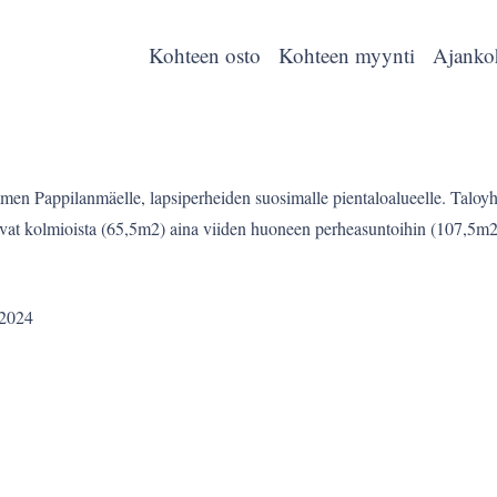
Kohteen osto
Kohteen myynti
Ajanko
n Pappilanmäelle, lapsiperheiden suosimalle pientaloalueelle. Taloyht
vat kolmioista (65,5m2) aina viiden huoneen perheasuntoihin (107,5m2).
/2024