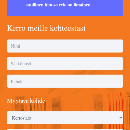
suullinen hinta-arvio on ilmainen.
Kerro meille kohteestasi
Myytävä kohde